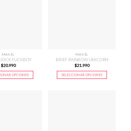
PARA ÉL
PARA ÉL
 JOCK FUCKBOY
BRIEF RAINBOW UNICORN
$
20.990
$
21.990
IONAR OPCIONES
SELECCIONAR OPCIONES
Este
Este
producto
producto
tiene
tiene
múltiples
múltiples
variantes.
variantes.
Las
Las
opciones
opciones
se
se