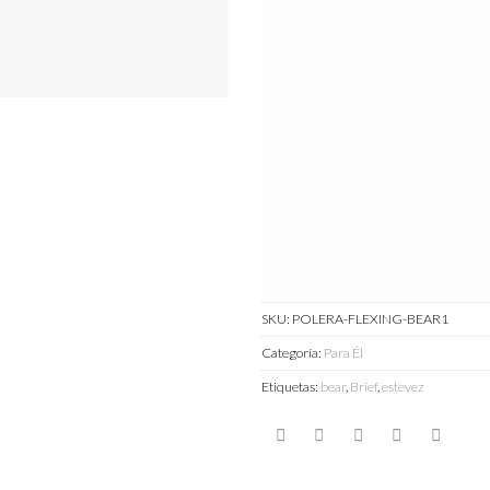
SKU:
POLERA-FLEXING-BEAR1
Categoría:
Para Él
Etiquetas:
bear
,
Brief
,
estevez