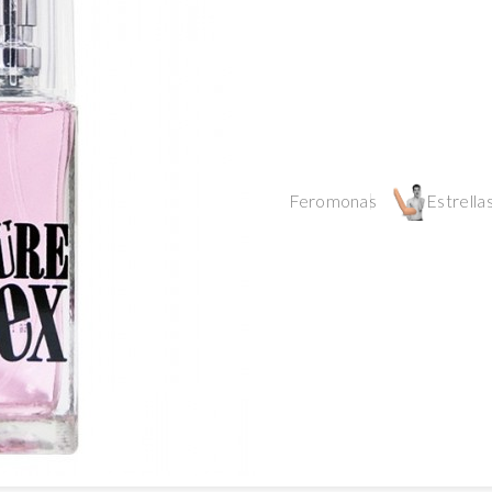
Feromonas
Estrellas