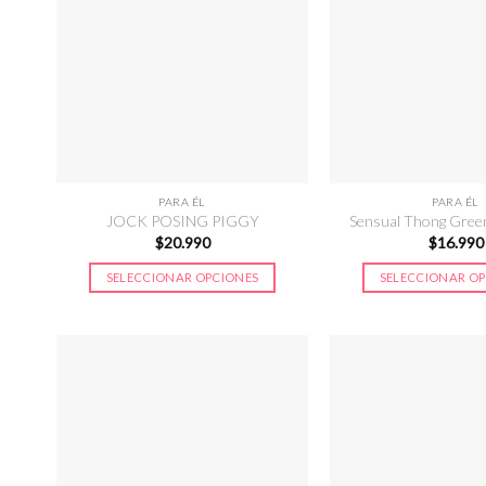
PARA ÉL
PARA ÉL
JOCK POSING PIGGY
Sensual Thong Gree
$
20.990
$
16.990
SELECCIONAR OPCIONES
SELECCIONAR O
Este
Este
producto
prod
tiene
tien
múltiples
múlt
variantes.
vari
Las
Las
opciones
opci
se
se