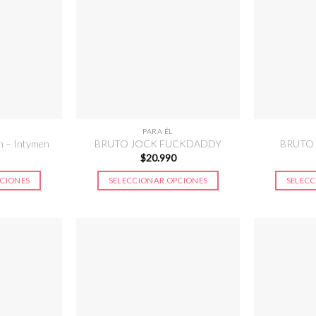
PARA ÉL
n – Intymen
BRUTO JOCK FUCKDADDY
BRUTO
$
20.990
PCIONES
SELECCIONAR OPCIONES
SELECC
Este
ucto
producto
e
tiene
iples
múltiples
antes.
variantes.
Las
ones
opciones
se