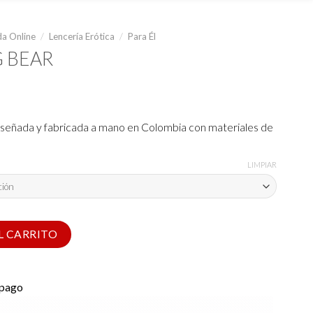
a Online
/
Lencería Erótica
/
Para Él
G BEAR
diseñada y fabricada a mano en Colombia con materiales de
LIMPIAR
d
L CARRITO
 pago