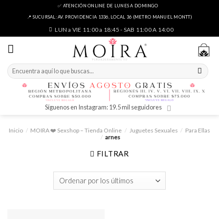
Skip
✅ ATENCIÓN ONLINE DE LUNES A DOMINGO
to
📍 SUCURSAL: AV. PROVIDENCIA 1336, LOCAL 36 (METRO MANUEL MONTT)
content
LUN a VIE 11:00 a 18:45 - SAB 11:00 A 14:00
Buscar
por:
Síguenos en Instagram: 19.5 mil seguidores
Inicio
/
MOIRA ❤️ Sexshop – Tienda Online
/
Juguetes Sexuales
/
Para Ellas
/
arnes
FILTRAR