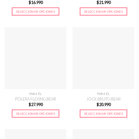
$
16.990
$
21.990
producto
producto
SELECCIONAR OPCIONES
SELECCIONAR OPCIONES
Este
Este
producto
producto
tiene
tiene
múltiples
múltiples
variantes.
variantes.
Las
Las
opciones
opciones
se
se
pueden
pueden
elegir
elegir
en
en
la
la
página
página
PARA ÉL
PARA ÉL
de
de
POLERA FLEXING BEAR
JOCK BRUTO BEAR
$
27.990
$
20.990
producto
producto
SELECCIONAR OPCIONES
SELECCIONAR OPCIONES
Este
Este
producto
producto
tiene
tiene
múltiples
múltiples