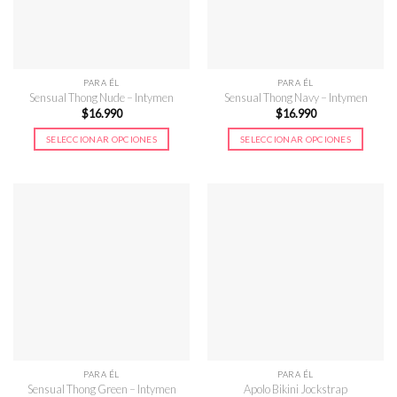
PARA ÉL
PARA ÉL
Sensual Thong Nude – Intymen
Sensual Thong Navy – Intymen
$
16.990
$
16.990
SELECCIONAR OPCIONES
SELECCIONAR OPCIONES
Este
Este
producto
producto
tiene
tiene
múltiples
múltiples
variantes.
variantes.
Las
Las
opciones
opciones
se
se
pueden
pueden
elegir
elegir
en
en
la
la
página
página
PARA ÉL
PARA ÉL
de
de
Sensual Thong Green – Intymen
Apolo Bikini Jockstrap