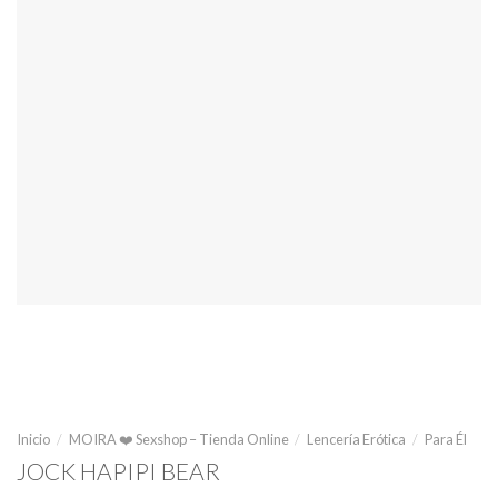
Inicio
/
MOIRA ❤️ Sexshop – Tienda Online
/
Lencería Erótica
/
Para Él
JOCK HAPIPI BEAR