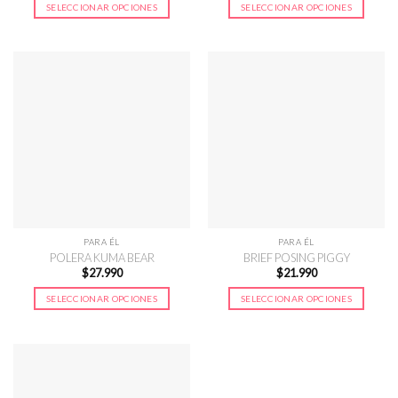
SELECCIONAR OPCIONES
SELECCIONAR OPCIONES
Este
Este
producto
producto
tiene
tiene
múltiples
múltiples
variantes.
variantes.
Las
Las
opciones
opciones
se
se
pueden
pueden
elegir
elegir
en
en
la
la
página
página
PARA ÉL
PARA ÉL
de
de
POLERA KUMA BEAR
BRIEF POSING PIGGY
$
27.990
$
21.990
producto
producto
SELECCIONAR OPCIONES
SELECCIONAR OPCIONES
Este
Este
producto
producto
tiene
tiene
múltiples
múltiples
variantes.
variantes.