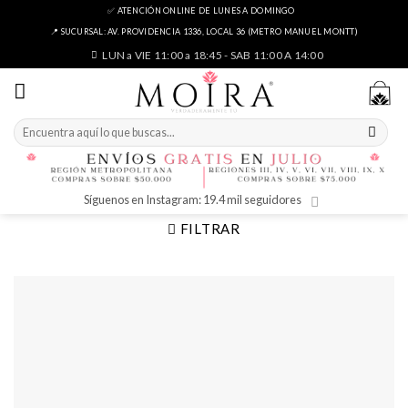
Skip
✅ ATENCIÓN ONLINE DE LUNES A DOMINGO
to
📍 SUCURSAL: AV. PROVIDENCIA 1336, LOCAL 36 (METRO MANUEL MONTT)
content
LUN a VIE 11:00 a 18:45 - SAB 11:00 A 14:00
Buscar
por:
Síguenos en Instagram: 19.4 mil seguidores
FILTRAR