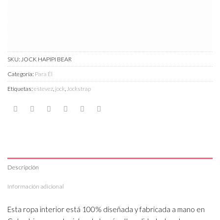
SKU:
JOCK HAPIPI BEAR
Categoría:
Para Él
Etiquetas:
estevez
,
jock
,
Jockstrap
Descripción
Información adicional
Esta ropa interior está 100% diseñada y fabricada a mano en