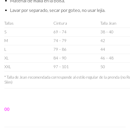
Material de malla en la bolsa.
Lavar por separado, secar por goteo, no usar lejía.
Tallas
Cintura
Talla Jean
S
69 – 74
38 – 40
M
74 – 79
42
L
79 – 86
44
XL
84 – 90
46 – 48
XXL
97 – 101
50
* Talla de Jean recomendada corresponde al estilo regular de la prenda (no R
Slim)
00