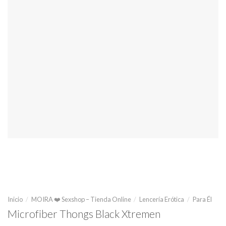
Inicio
/
MOIRA ❤️ Sexshop – Tienda Online
/
Lencería Erótica
/
Para Él
Microfiber Thongs Black Xtremen