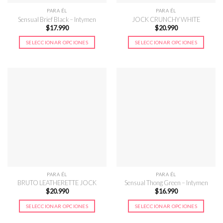
página
página
PARA ÉL
PARA ÉL
de
de
Sensual Brief Black – Intymen
JOCK CRUNCHY WHITE
$
17.990
$
20.990
producto
producto
SELECCIONAR OPCIONES
SELECCIONAR OPCIONES
Este
Este
producto
producto
tiene
tiene
múltiples
múltiples
variantes.
variantes.
Las
Las
opciones
opciones
se
se
pueden
pueden
elegir
elegir
en
en
la
la
página
página
PARA ÉL
PARA ÉL
de
de
BRUTO LEATHERETTE JOCK
Sensual Thong Green – Intymen
$
20.990
$
16.990
producto
producto
SELECCIONAR OPCIONES
SELECCIONAR OPCIONES
Este
Este