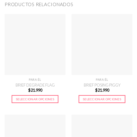
PRODUCTOS RELACIONADOS
PARA ÉL
PARA ÉL
BRIEF DEGRADE FLAG
BRIEF POSING PIGGY
$
21.990
$
21.990
SELECCIONAR OPCIONES
SELECCIONAR OPCIONES
Este
Este
producto
producto
tiene
tiene
múltiples
múltiples
variantes.
variantes.
Las
Las