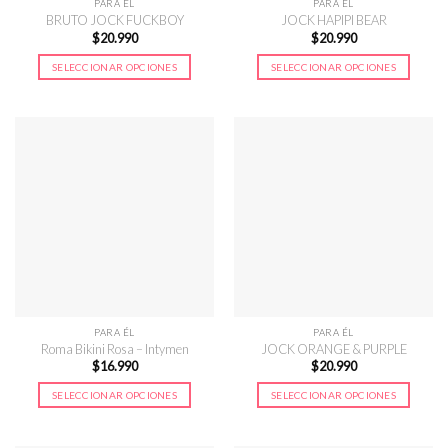
página
página
PARA ÉL
PARA ÉL
de
de
BRUTO JOCK FUCKBOY
JOCK HAPIPI BEAR
$
20.990
$
20.990
producto
producto
SELECCIONAR OPCIONES
SELECCIONAR OPCIONES
Este
Este
producto
producto
tiene
tiene
múltiples
múltiples
variantes.
variantes.
Las
Las
opciones
opciones
se
se
pueden
pueden
elegir
elegir
en
en
la
la
página
página
PARA ÉL
PARA ÉL
de
de
Roma Bikini Rosa – Intymen
JOCK ORANGE & PURPLE
$
16.990
$
20.990
producto
producto
SELECCIONAR OPCIONES
SELECCIONAR OPCIONES
Este
Este
producto
producto