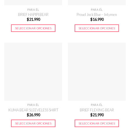
PARA ÉL
PARA ÉL
BRIEF HAPIPI BEAR
Proud Jock Blue – Intymen
$
21.990
$
16.990
SELECCIONAR OPCIONES
SELECCIONAR OPCIONES
Este
Este
producto
producto
tiene
tiene
múltiples
múltiples
variantes.
variantes.
Las
Las
opciones
opciones
se
se
pueden
pueden
elegir
elegir
en
en
la
la
página
página
PARA ÉL
PARA ÉL
de
de
KUMA BEAR SLEEVELESS SHIRT
BRIEF FLEXING BEAR
$
26.990
$
21.990
producto
producto
SELECCIONAR OPCIONES
SELECCIONAR OPCIONES
Este
Este