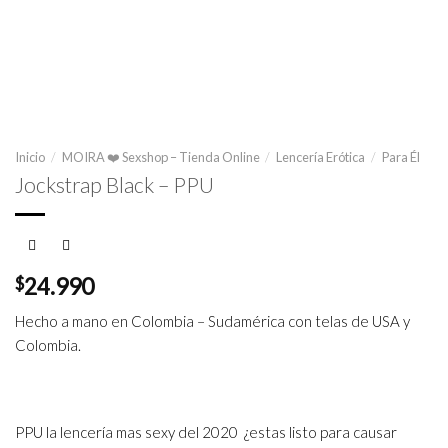
Inicio
/
MOIRA ❤️ Sexshop – Tienda Online
/
Lencería Erótica
/
Para Él
Jockstrap Black – PPU
$
24.990
Hecho a mano en Colombia – Sudamérica con telas de USA y
Colombia.
PPU la lencería mas sexy del 2020 ¿estas listo para causar