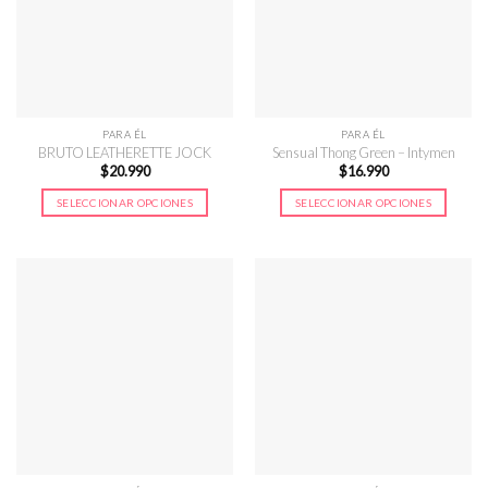
se
se
pueden
pueden
elegir
elegir
en
en
la
la
página
página
PARA ÉL
PARA ÉL
de
de
BRUTO LEATHERETTE JOCK
Sensual Thong Green – Intymen
$
20.990
$
16.990
producto
producto
SELECCIONAR OPCIONES
SELECCIONAR OPCIONES
Este
Este
producto
producto
tiene
tiene
múltiples
múltiples
variantes.
variantes.
Las
Las
opciones
opciones
se
se
pueden
pueden
elegir
elegir
en
en
la
la