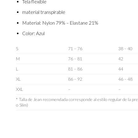
Tela flexible
material transpirable
Material: Nylon 79% – Elastane 21%
Color: Azul
S
71 – 76
38 – 40
M
76 – 81
42
L
81 – 86
44
XL
86 – 92
46 – 48
XXL
–
–
* Talla de Jean recomendada corresponde al estilo regular de la pr
o Slim)