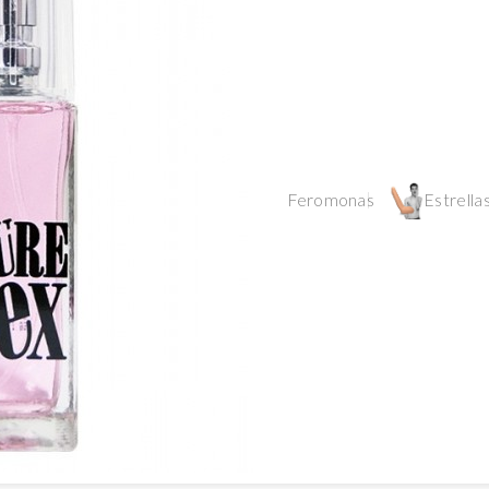
Feromonas
Estrellas