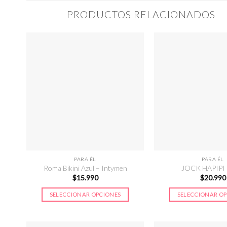
PRODUCTOS RELACIONADOS
PARA ÉL
PARA ÉL
Roma Bikini Azul – Intymen
JOCK HAPIPI
$
15.990
$
20.990
SELECCIONAR OPCIONES
SELECCIONAR O
Este
Este
producto
prod