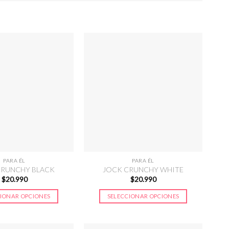
PARA ÉL
PARA ÉL
CRUNCHY BLACK
JOCK CRUNCHY WHITE
$
20.990
$
20.990
IONAR OPCIONES
SELECCIONAR OPCIONES
Este
Este
producto
producto