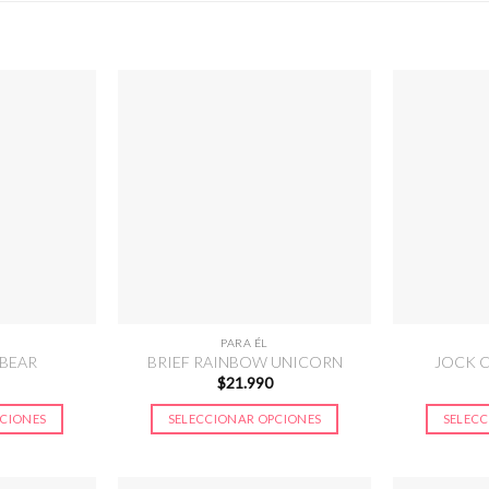
PARA ÉL
 BEAR
BRIEF RAINBOW UNICORN
JOCK 
$
21.990
PCIONES
SELECCIONAR OPCIONES
SELECC
Este
ucto
producto