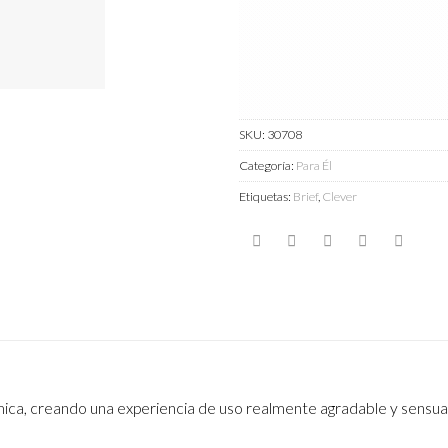
SKU:
30708
Categoría:
Para Él
Etiquetas:
Brief
,
Clever
mica, creando una experiencia de uso realmente agradable y sensual