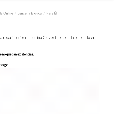
a Online
/
Lencería Erótica
/
Para Él
e
la ropa interior masculina Clever fue creada teniendo en
.
ue no quedan existencias.
 pago