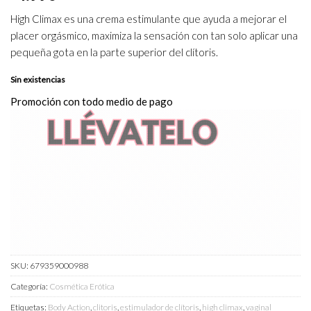
High Climax es una crema estimulante que ayuda a mejorar el
placer orgásmico, maximiza la sensación con tan solo aplicar una
pequeña gota en la parte superior del clítoris.
Sin existencias
Promoción con todo medio de pago
SKU:
679359000988
Categoría:
Cosmética Erótica
Etiquetas:
Body Action
,
clitoris
,
estimulador de clítoris
,
high climax
,
vaginal