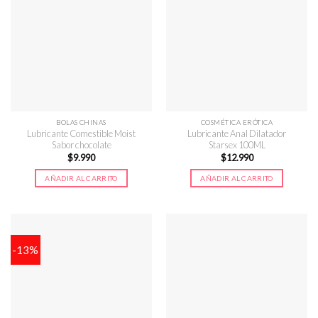
BOLAS CHINAS
COSMÉTICA ERÓTICA
Lubricante Comestible Moist
Lubricante Anal Dilatador
Sabor chocolate
Starsex 100ML
$
9.990
$
12.990
AÑADIR AL CARRITO
AÑADIR AL CARRITO
-13%