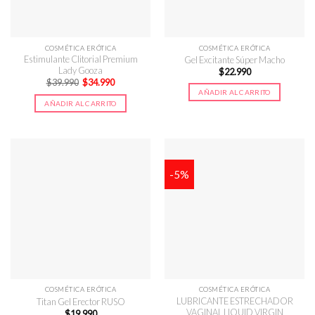
COSMÉTICA ERÓTICA
COSMÉTICA ERÓTICA
Estimulante Clitorial Premium
Gel Excitante Súper Macho
Lady Gooza
$
22.990
El
El
$
39.990
$
34.990
precio
precio
AÑADIR AL CARRITO
original
actual
AÑADIR AL CARRITO
era:
es:
$39.990.
$34.990.
-5%
COSMÉTICA ERÓTICA
COSMÉTICA ERÓTICA
LUBRICANTE ESTRECHADOR
Titan Gel Erector RUSO
VAGINAL LIQUID VIRGIN
$
19.990