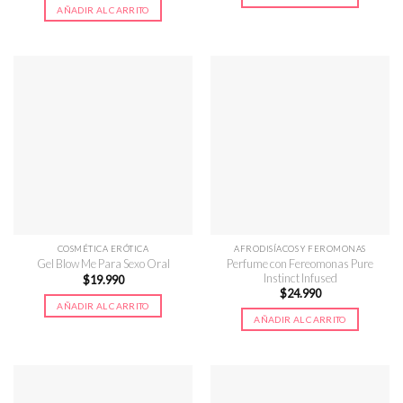
era:
es:
original
actual
AÑADIR AL CARRITO
$24.990.
$19.990.
era:
es:
$19.990.
$14.990.
COSMÉTICA ERÓTICA
AFRODISÍACOS Y FEROMONAS
Perfume con Fereomonas Pure
Gel Blow Me Para Sexo Oral
Instinct Infused
$
19.990
$
24.990
AÑADIR AL CARRITO
AÑADIR AL CARRITO