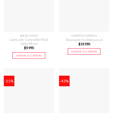
BOLAS CHINAS
COSMÉTICA ERÓTICA
Lubricante Comestible Moist
Retardante On Bold para él
Sabor Menta
$
19.990
$
9.990
AÑADIR AL CARRITO
AÑADIR AL CARRITO
-15%
-43%