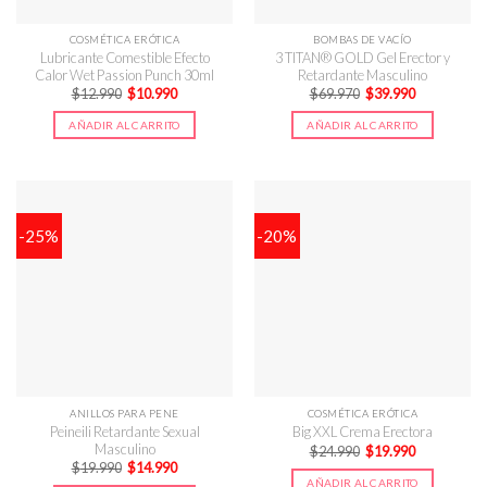
COSMÉTICA ERÓTICA
BOMBAS DE VACÍO
Lubricante Comestible Efecto
3 TITAN® GOLD Gel Erector y
Calor Wet Passion Punch 30ml
Retardante Masculino
El
El
El
El
$
12.990
$
10.990
$
69.970
$
39.990
precio
precio
precio
precio
original
actual
original
actual
AÑADIR AL CARRITO
AÑADIR AL CARRITO
era:
es:
era:
es:
$12.990.
$10.990.
$69.970.
$39.990.
-25%
-20%
ANILLOS PARA PENE
COSMÉTICA ERÓTICA
Peineili Retardante Sexual
Big XXL Crema Erectora
Masculino
El
El
$
24.990
$
19.990
precio
precio
El
El
$
19.990
$
14.990
original
actual
precio
precio
AÑADIR AL CARRITO