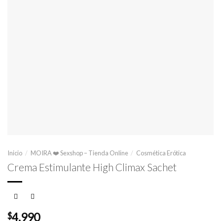
Inicio
/
MOIRA ❤️ Sexshop – Tienda Online
/
Cosmética Erótica
Crema Estimulante High Climax Sachet
$
4.990