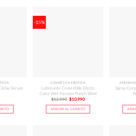
-15%
ÓTICA
COSMÉTICA ERÓTICA
AFRODIS
 Delay Serum
Lubricante Comestible Efecto
Spray Cor
Calor Wet Passion Punch 30ml
P
El
El
$
12.990
$
10.990
precio
precio
original
actual
RRITO
AÑADIR AL CARRITO
AÑAD
era:
es:
$12.990.
$10.990.