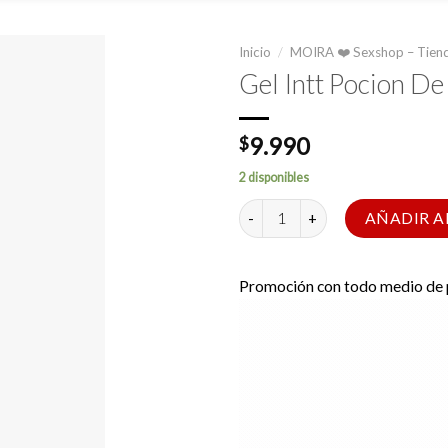
Inicio
/
MOIRA ❤️ Sexshop – Tiend
Gel Intt Pocion D
9.990
$
2 disponibles
Gel Intt Pocion De Tiempo canti
AÑADIR A
Promoción con todo medio de