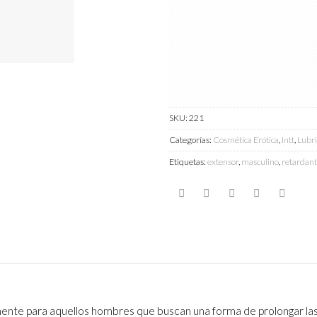
SKU:
221
Categorías:
Cosmética Erótica
,
Intt
,
Lubri
Etiquetas:
extensor
,
masculino
,
retardan
almente para aquellos hombres que buscan una forma de prolongar la