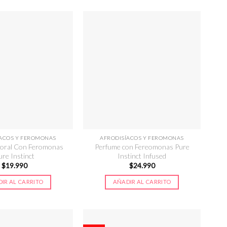
ÍACOS Y FEROMONAS
AFRODISÍACOS Y FEROMONAS
poral Con Feromonas
Perfume con Fereomonas Pure
ure Instinct
Instinct Infused
$
19.990
$
24.990
IR AL CARRITO
AÑADIR AL CARRITO