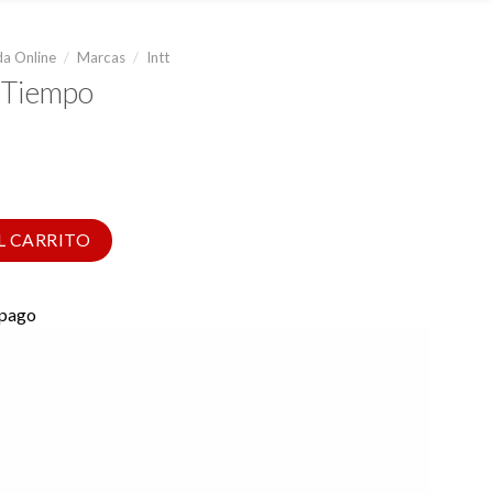
a Online
/
Marcas
/
Intt
e Tiempo
dad
L CARRITO
 pago