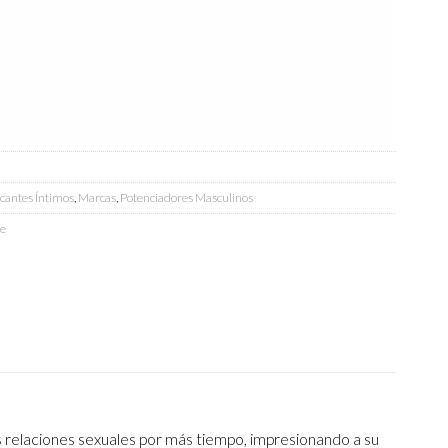
cantes Íntimos
,
Marcas
,
Potenciadores Masculinos
te
s relaciones sexuales por más tiempo, impresionando a su