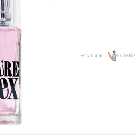
Feromonas
Estrellas