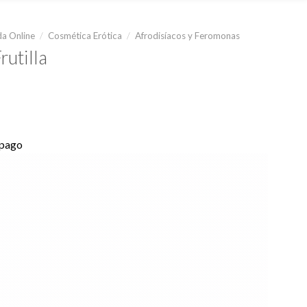
a Online
/
Cosmética Erótica
/
Afrodisíacos y Feromonas
rutilla
 pago