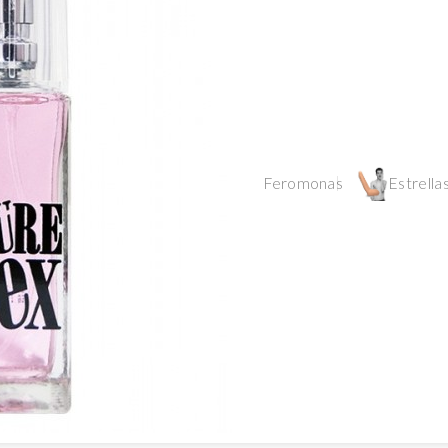
Feromonas
Estrellas