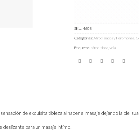
SKU:
4608
Categorías:
Afrodisíacos y Feromonas
,
Co
Etiquetas:
afrodisiaca
,
vela
nsación de exquisita tibieza al hacer el masaje dejando la piel suav
 deslizante para un masaje íntimo.