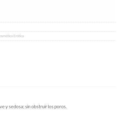
smética Erótica
e y sedosa; sin obstruir los poros.