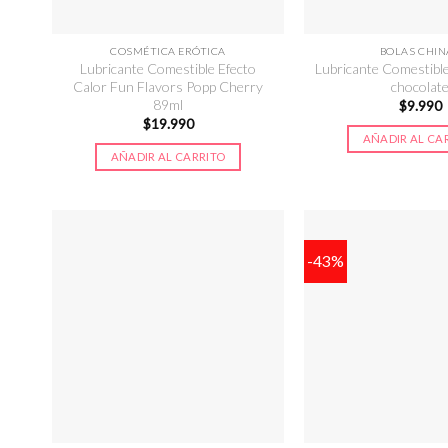
COSMÉTICA ERÓTICA
BOLAS CHIN
Lubricante Comestible Efecto
Lubricante Comestibl
Calor Fun Flavors Popp Cherry
chocolat
89ml
$
9.990
$
19.990
AÑADIR AL CA
AÑADIR AL CARRITO
-43%