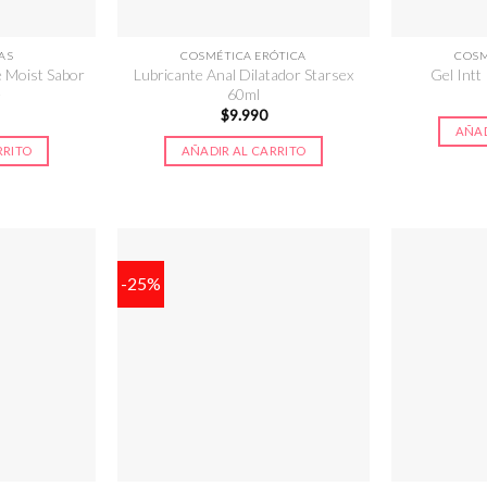
AS
COSMÉTICA ERÓTICA
COSM
e Moist Sabor
Lubricante Anal Dilatador Starsex
Gel Intt
e
60ml
$
9.990
AÑAD
RRITO
AÑADIR AL CARRITO
-25%