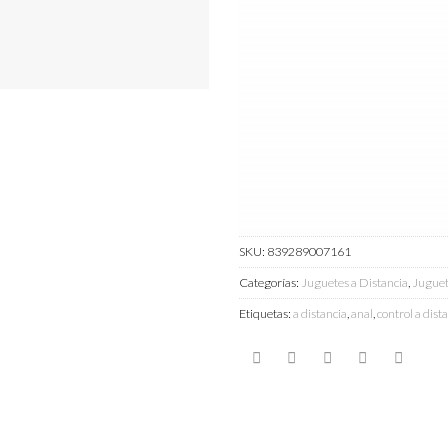
SKU:
839289007161
Categorías:
Juguetes a Distancia
,
Juguet
Etiquetas:
a distancia
,
anal
,
control a dist