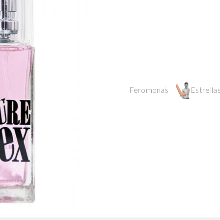
Feromonas
Estrellas