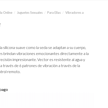
a Online
/
Juguetes Sexuales
/
Para Ellas
/
Vibradores a
e
la silicona suave como la seda se adaptan a su cuerpo,
es brindan vibraciones emocionantes directamente a la
recisión impresionante. Vector es resistente al agua y
a través de 6 patrones de vibración a través de la
ntrol remoto.
 pago