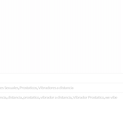
es Sexuales
,
Prostaticos
,
Vibradores a distancia
ancia
,
distancia
,
prostatico
,
vibrador a distancia
,
Vibrador Prostatico
,
we vibe