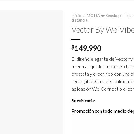
Inicio
/
MOIRA ❤️ Sexshop – Tiend
distancia
Vector By We-Vib
149.990
$
El diseño elegante de Vector y 
mientras que los motores dual
próstata y el perineo con una p
recargable. Cambie fácilmente 
aplicación We-Connect o el co
Sin existencias
Promoción con todo medio de