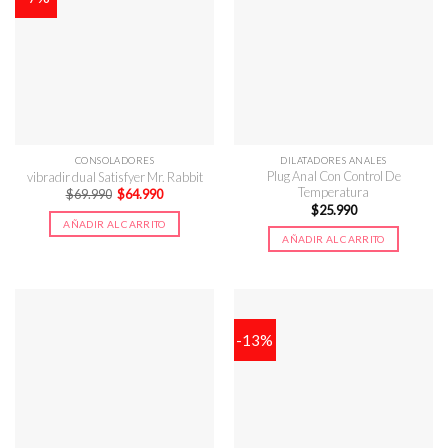
CONSOLADORES
DILATADORES ANALES
Plug Anal Con Control De
vibradir dual Satisfyer Mr. Rabbit
Temperatura
El
El
$
69.990
$
64.990
precio
precio
$
25.990
original
actual
AÑADIR AL CARRITO
era:
es:
AÑADIR AL CARRITO
$69.990.
$64.990.
-13%