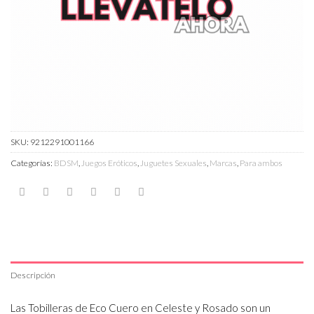
SKU:
9212291001166
Categorías:
BDSM
,
Juegos Eróticos
,
Juguetes Sexuales
,
Marcas
,
Para ambos
Descripción
Las Tobilleras de Eco Cuero en Celeste y Rosado son un