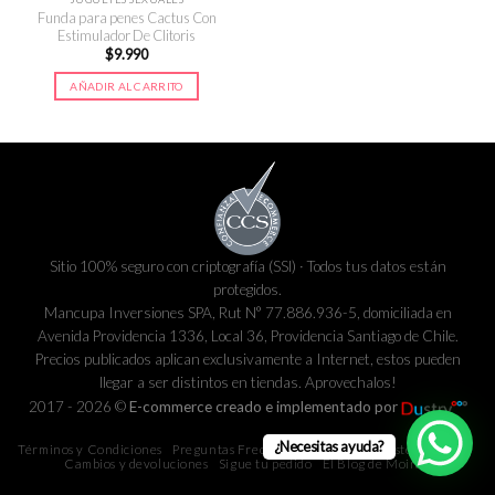
Funda para penes Cactus Con
Estimulador De Clitoris
$
9.990
AÑADIR AL CARRITO
Sitio 100% seguro con criptografía (SSl) · Todos tus datos están
protegidos.
Mancupa Inversiones SPA, Rut N° 77.886.936-5, domiciliada en
Avenida Providencia 1336, Local 36, Providencia Santiago de Chile.
Precios publicados aplican exclusivamente a Internet, estos pueden
llegar a ser distintos en tiendas. Aprovechalos!
2017 - 2026 ©
E-commerce creado e implementado por
¿Necesitas ayuda?
Términos y Condiciones
Preguntas Frecuentes
Métodos y costos de envío
Cambios y devoluciones
Sigue tu pedido
El Blog de Moira.cl