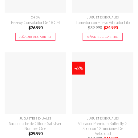
CHISA
JUGUETES SEXUALES
BeSexy Consolador De 18 CM
Lamedor con Huevo Vibrador Lilo
El
El
$
26.990
$
39.990
$
34.990
precio
precio
original
actual
AÑADIR AL CARRITO
AÑADIR AL CARRITO
era:
es:
$39.990.
$34.990.
-6%
JUGUETES SEXUALES
JUGUETES SEXUALES
Succionador de Clítoris Satisfyer
Vibrador Premium Butterfly G
Number One
Spot con 12 funciones De
Velocidad
$
39.990