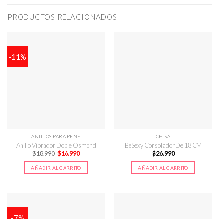
PRODUCTOS RELACIONADOS
-11%
ANILLOS PARA PENE
CHISA
Anillo Vibrador Doble Osmond
BeSexy Consolador De 18 CM
El
El
$
18.990
$
16.990
$
26.990
precio
precio
original
actual
AÑADIR AL CARRITO
AÑADIR AL CARRITO
era:
es:
$18.990.
$16.990.
-7%