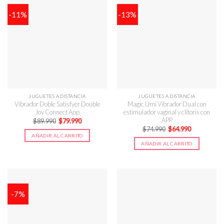
-11%
-13%
JUGUETES A DISTANCIA
JUGUETES A DISTANCIA
Vibrador Doble Satisfyer Double
Magic Umi Vibrador Dual con
Joy Connect App
estimulador vaginal y clítoris con
APP
El
El
$
89.990
$
79.990
precio
precio
El
El
$
74.990
$
64.990
original
actual
precio
precio
AÑADIR AL CARRITO
era:
es:
original
actual
$89.990.
$79.990.
AÑADIR AL CARRITO
era:
es:
$74.990.
$64.990.
-7%