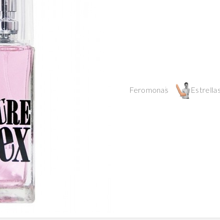
Feromonas
Estrellas