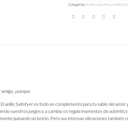
Categorías:
Anillos para Pene
,
Anillos Vi
 amigo, ¡aunque
l anillo Satisfyer es todo un complemento para tu sable del amor y o
endo vuestros juegos y a cambio os regala momentos de auténtico pl
mente pulsando un botón. Pero sus intensas vibraciones también cu