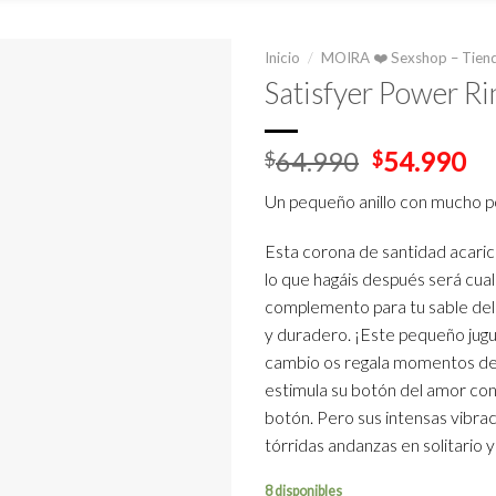
Inicio
/
MOIRA ❤️ Sexshop – Tiend
Satisfyer Power Ri
El
El
64.990
54.990
$
$
precio
pr
Un pequeño anillo con mucho 
original
ac
era:
es
Esta corona de santidad acari
$64.990.
$5
lo que hagáis después será cual
complemento para tu sable del a
y duradero. ¡Este pequeño jugu
cambio os regala momentos de a
estimula su botón del amor co
botón. Pero sus intensas vibra
tórridas andanzas en solitario y
8 disponibles