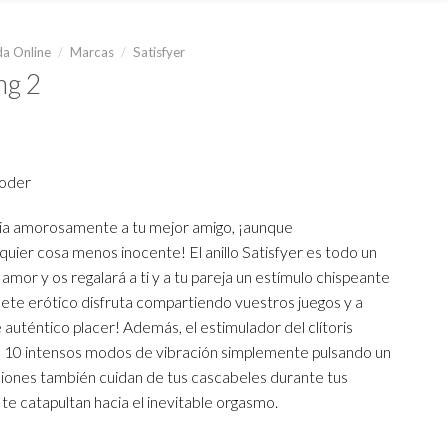
a Online
/
Marcas
/
Satisfyer
ng 2
ecio
poder
tual
:
cia amorosamente a tu mejor amigo, ¡aunque
4.990.
quier cosa menos inocente! El anillo Satisfyer es todo un
mor y os regalará a ti y a tu pareja un estímulo chispeante
ete erótico disfruta compartiendo vuestros juegos y a
uténtico placer! Además, el estimulador del clítoris
n 10 intensos modos de vibración simplemente pulsando un
ciones también cuidan de tus cascabeles durante tus
 te catapultan hacia el inevitable orgasmo.