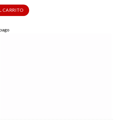
L CARRITO
 pago