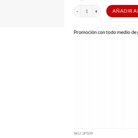
Satisfyer Power Ring 2 cantidad
AÑADIR A
Promoción con todo medio de
SKU:
SF509