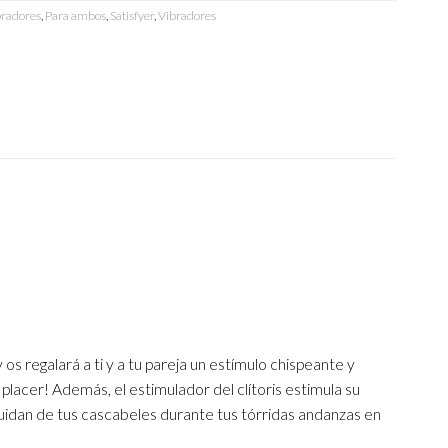
bradores
,
Para ambos
,
Satisfyer
,
Vibradores
s regalará a ti y a tu pareja un estímulo chispeante y
acer! Además, el estimulador del clítoris estimula su
idan de tus cascabeles durante tus tórridas andanzas en