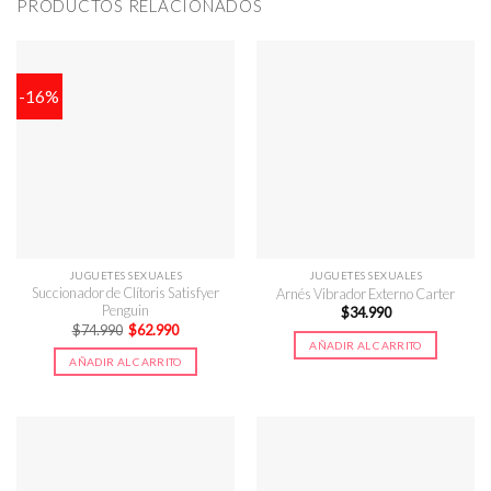
PRODUCTOS RELACIONADOS
-16%
JUGUETES SEXUALES
JUGUETES SEXUALES
Succionador de Clítoris Satisfyer
Arnés Vibrador Externo Carter
Penguin
$
34.990
El
El
$
74.990
$
62.990
precio
precio
AÑADIR AL CARRITO
original
actual
AÑADIR AL CARRITO
era:
es:
$74.990.
$62.990.