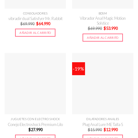
CONSOLADORES
BDSM
Vibrador Anal Magic Motion
vibradir dual Satisfyer Mr. Rabbit
Solstice
El
El
$
69.990
$
64.990
precio
precio
El
El
$
69.990
$
53.990
original
actual
precio
precio
AÑADIR AL CARRITO
era:
es:
original
actual
AÑADIR AL CARRITO
$69.990.
$64.990.
era:
es:
$69.990.
$53.990.
-19%
JUGUETES CON ELECTRO SHOCK
DILATADORES ANALES
Conejo Electroshock Premium Lilo
Plug Anal Lure ME Talla S
El
El
$
27.990
$
15.990
$
12.990
precio
precio
original
actual