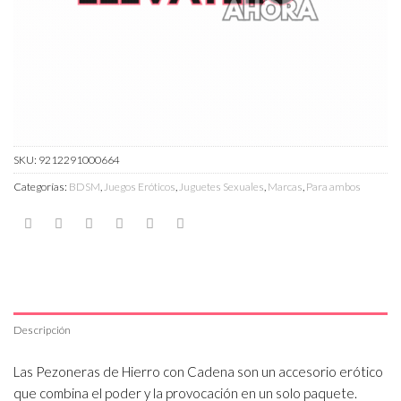
SKU:
9212291000664
Categorías:
BDSM
,
Juegos Eróticos
,
Juguetes Sexuales
,
Marcas
,
Para ambos
Descripción
Las Pezoneras de Hierro con Cadena son un accesorio erótico
que combina el poder y la provocación en un solo paquete.