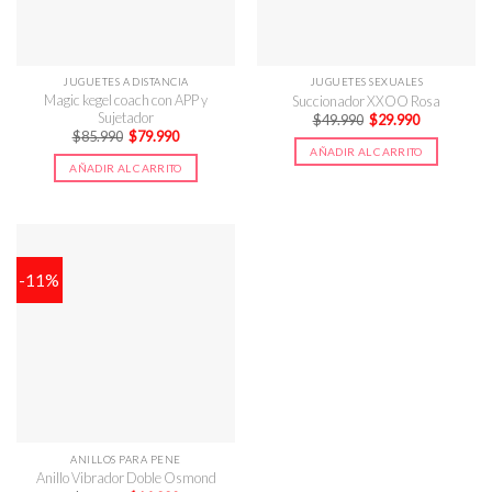
JUGUETES A DISTANCIA
JUGUETES SEXUALES
Magic kegel coach con APP y
Succionador XXOO Rosa
Sujetador
El
El
$
49.990
$
29.990
precio
precio
El
El
$
85.990
$
79.990
original
actual
precio
precio
AÑADIR AL CARRITO
era:
es:
original
actual
AÑADIR AL CARRITO
$49.990.
$29.990.
era:
es:
$85.990.
$79.990.
-11%
ANILLOS PARA PENE
Anillo Vibrador Doble Osmond