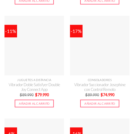
AÑADIR AL CARRITO
AÑADIR AL CARRITO
era:
es:
$15.990.
$12.990.
-11%
-17%
JUGUETES A DISTANCIA
CONSOLADORES
Vibrador Doble Satisfyer Double
Vibrador Succionador Josephine
Joy Connect App
con Control Remoto
El
El
El
El
$
89.990
$
79.990
$
89.990
$
74.990
precio
precio
precio
precio
original
actual
original
actual
AÑADIR AL CARRITO
AÑADIR AL CARRITO
era:
es:
era:
es:
$89.990.
$79.990.
$89.990.
$74.990.
-6%
-16%