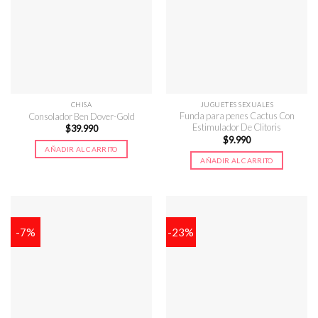
CHISA
JUGUETES SEXUALES
Funda para penes Cactus Con
Consolador Ben Dover-Gold
Estimulador De Clitoris
$
39.990
$
9.990
AÑADIR AL CARRITO
AÑADIR AL CARRITO
-7%
-23%