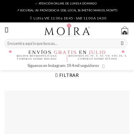
Skip
✅ ATENCIÓN ONLINE DE LUNES A DOMINGO
to
📍 SUCURSAL: AV. PROVIDENCIA 1336, LOCAL 36 (METRO MANUEL MONTT)
content
LUN a VIE 11:00 a 18:45 - SAB 11:00 A 14:00
Buscar
por:
Síguenos en Instagram: 19.4 mil seguidores
FILTRAR