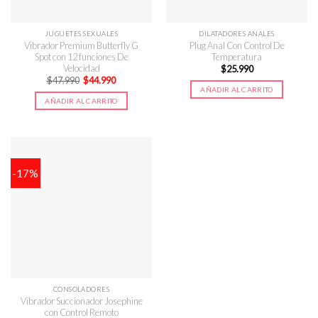
JUGUETES SEXUALES
DILATADORES ANALES
Vibrador Premium Butterfly G
Plug Anal Con Control De
Spot con 12 funciones De
Temperatura
Velocidad
$
25.990
El
El
$
47.990
$
44.990
precio
precio
AÑADIR AL CARRITO
original
actual
AÑADIR AL CARRITO
era:
es:
$47.990.
$44.990.
-17%
CONSOLADORES
Vibrador Succionador Josephine
con Control Remoto