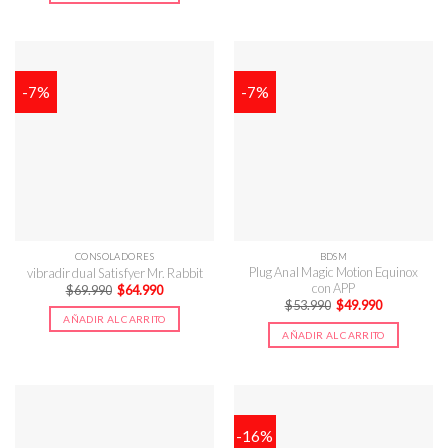
-7%
-7%
CONSOLADORES
BDSM
Plug Anal Magic Motion Equinox
vibradir dual Satisfyer Mr. Rabbit
con APP
El
El
$
69.990
$
64.990
precio
precio
El
El
$
53.990
$
49.990
original
actual
precio
precio
AÑADIR AL CARRITO
era:
es:
original
actual
AÑADIR AL CARRITO
$69.990.
$64.990.
era:
es:
$53.990.
$49.990.
-16%