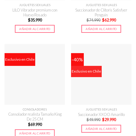
JUGUETES SEXUALES
JUGUETES SEXUALES
LILO Vibrador premium con
Succionador de Clítoris Satisfyer
Huevo Rosado
Penguin
El
El
$
35.990
$
74.990
$
62.990
precio
precio
original
actual
AÑADIR AL CARRITO
AÑADIR AL CARRITO
era:
es:
$74.990.
$62.990.
-40%
Exclusivo en Chile
Exclusivo en Chile
CONSOLADORES
JUGUETES SEXUALES
Consolador realista Tamaño King
Succionador XXOO Amarillo
De 25 CM
El
El
$
49.990
$
29.990
precio
precio
$
69.990
original
actual
AÑADIR AL CARRITO
era:
es:
AÑADIR AL CARRITO
$49.990.
$29.990.