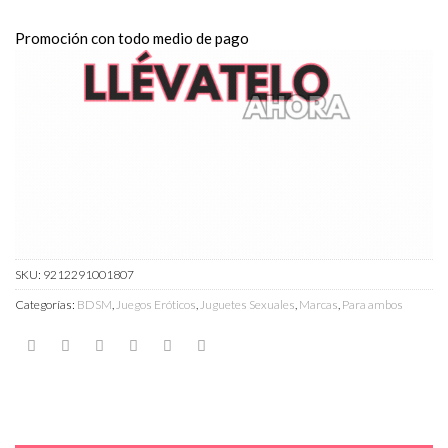
Promoción con todo medio de pago
SKU:
9212291001807
Categorías:
BDSM
,
Juegos Eróticos
,
Juguetes Sexuales
,
Marcas
,
Para ambos