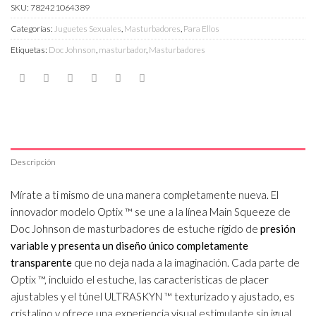
SKU:
782421064389
Categorías:
Juguetes Sexuales
,
Masturbadores
,
Para Ellos
Etiquetas:
Doc Johnson
,
masturbador
,
Masturbadores
Descripción
Mírate a ti mismo de una manera completamente nueva. El
innovador modelo Optix ™ se une a la línea Main Squeeze de
Doc Johnson de masturbadores de estuche rígido de
presión
variable y presenta un diseño único completamente
transparente
que no deja nada a la imaginación. Cada parte de
Optix ™, incluido el estuche, las características de placer
ajustables y el túnel ULTRASKYN ™ texturizado y ajustado, es
cristalino y ofrece una experiencia visual estimulante sin igual.