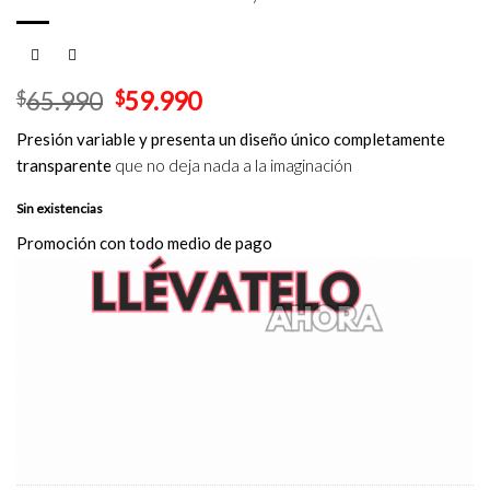
El
El
$
65.990
$
59.990
precio
precio
Presión variable y presenta un diseño único completamente
original
actual
transparente
que no deja nada a la imaginación
era:
es:
$65.990.
$59.990.
Sin existencias
Promoción con todo medio de pago