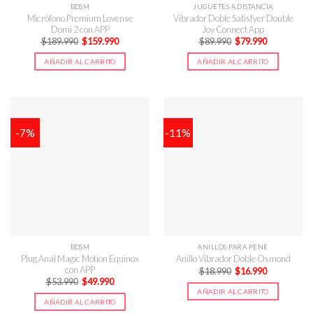
BDSM
JUGUETES A DISTANCIA
Micrófono Premium Lovense
Vibrador Doble Satisfyer Double
Domi 2 con APP
Joy Connect App
El
El
El
El
$
189.990
$
159.990
$
89.990
$
79.990
precio
precio
precio
precio
original
actual
original
actual
AÑADIR AL CARRITO
AÑADIR AL CARRITO
era:
es:
era:
es:
$189.990.
$159.990.
$89.990.
$79.990.
-7%
-11%
BDSM
ANILLOS PARA PENE
Plug Anal Magic Motion Equinox
Anillo Vibrador Doble Osmond
con APP
El
El
$
18.990
$
16.990
precio
precio
El
El
$
53.990
$
49.990
original
actual
precio
precio
AÑADIR AL CARRITO
era:
es:
original
actual
AÑADIR AL CARRITO
$18.990.
$16.990.
era:
es: