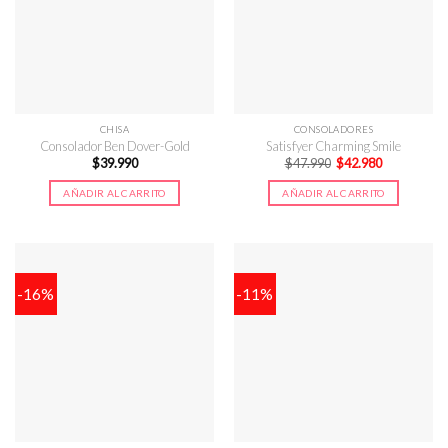
CHISA
CONSOLADORES
Consolador Ben Dover-Gold
Satisfyer Charming Smile
El
El
$
39.990
$
47.990
$
42.980
precio
precio
original
actual
AÑADIR AL CARRITO
AÑADIR AL CARRITO
era:
es:
$47.990.
$42.980.
-16%
-11%