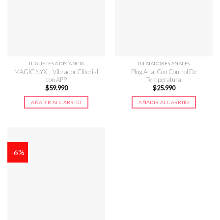
JUGUETES A DISTANCIA
DILATADORES ANALES
MAGIC NYX – Vibrador Clitorial
Plug Anal Con Control De
con APP
Temperatura
$
59.990
$
25.990
AÑADIR AL CARRITO
AÑADIR AL CARRITO
-6%