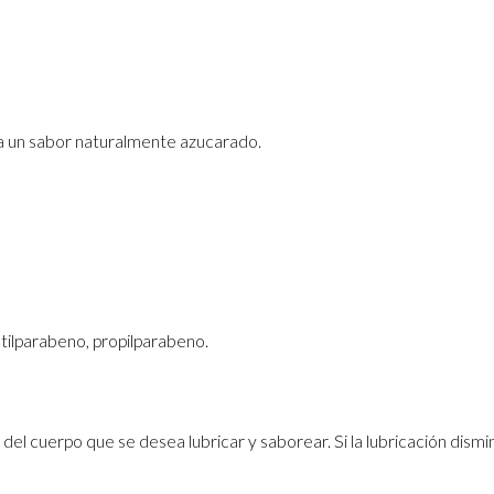
na un sabor naturalmente azucarado.
etilparabeno, propilparabeno.
cuerpo que se desea lubricar y saborear. Si la lubricación disminu