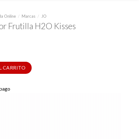
a Online
/
Marcas
/
JO
or Frutilla H2O Kisses
 Kisses cantidad
L CARRITO
 pago