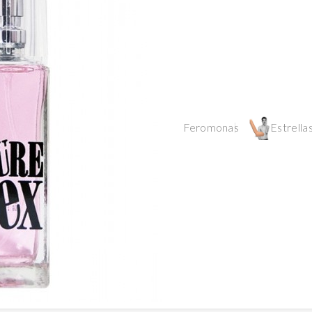
Feromonas
Estrellas