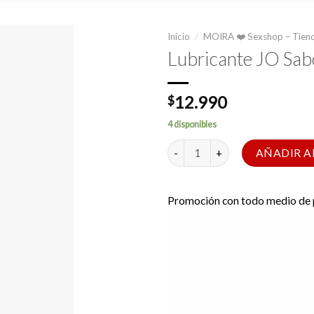
Inicio
/
MOIRA ❤️ Sexshop – Tiend
Lubricante JO Sab
12.990
$
4 disponibles
Lubricante JO Sabor Frutilla H2O
AÑADIR A
Promoción con todo medio de