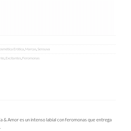
smética Erótica
,
Marcas
,
Sensuva
nte
,
Excitantes
,
Feromonas
a & Amor es un intenso labial con feromonas que entrega
.