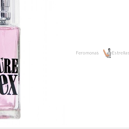
Feromonas
Estrellas