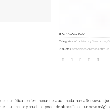
SKU:
77100026000
Categorías:
Afrodisíacos y Feromonas
,
Co
Etiquetas:
Afrodisiaco
,
Aromas
,
Estimula
 de cosmética con feromonas de la aclamada marca Sensuva. Lujuri
mente a tu amante y prueba el poder de atracción con un beso mágico