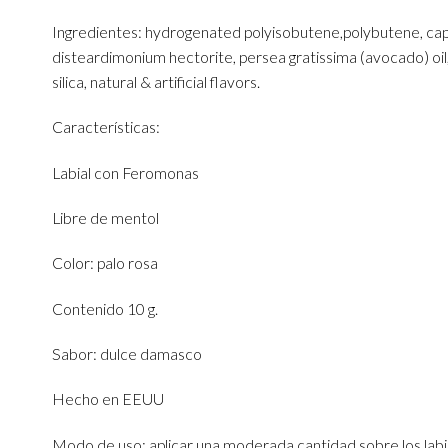
Ingredientes: hydrogenated polyisobutene,polybutene, capryli
disteardimonium hectorite, persea gratissima (avocado) oil, 
silica, natural & artificial flavors.
Características:
Labial con Feromonas
Libre de mentol
Color: palo rosa
Contenido 10 g.
Sabor: dulce damasco
Hecho en EEUU
Modo de uso: aplicar una moderada cantidad sobre los lab