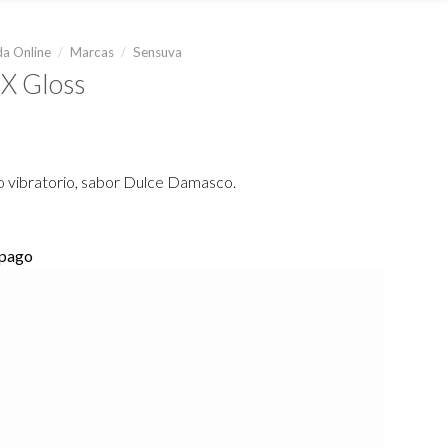
a Online
/
Marcas
/
Sensuva
 X Gloss
o vibratorio, sabor Dulce Damasco.
 pago