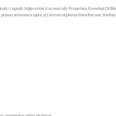
c/ caprylic triglyceride (coconut oil), Propietary Essential Oil Ble
prunus armeniaca (apricot), kernel oil,phenyl trimethicone, triethyl 
ios, momentos antes de besar.