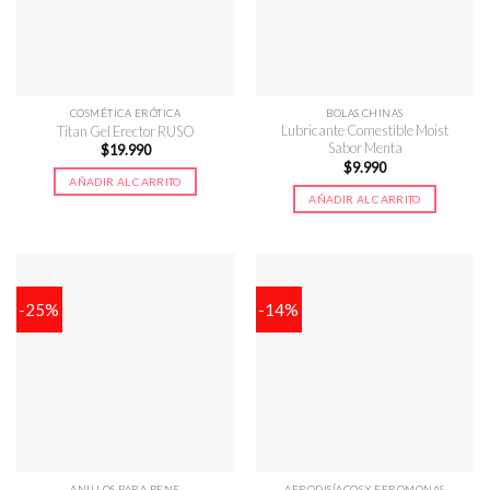
COSMÉTICA ERÓTICA
BOLAS CHINAS
Lubricante Comestible Moist
Titan Gel Erector RUSO
Sabor Menta
$
19.990
$
9.990
AÑADIR AL CARRITO
AÑADIR AL CARRITO
-25%
-14%
ANILLOS PARA PENE
AFRODISÍACOS Y FEROMONAS