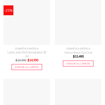
-25%
COSMÉTICA ERÓTICA
COSMÉTICA ERÓTICA
Lubricante Wet Hemptation 30
Horny Honey Gel Oral
ml
$
15.490
El
El
$
19.990
$
14.990
precio
precio
AÑADIR AL CARRITO
original
actual
AÑADIR AL CARRITO
era:
es:
$19.990.
$14.990.