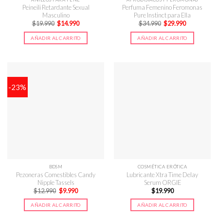
Peineili Retardante Sexual
Perfuma Femenino Feromonas
Masculino
Pure Instinct para Ella
El
El
El
El
$
19.990
$
14.990
$
34.990
$
29.990
precio
precio
precio
precio
original
actual
original
actual
AÑADIR AL CARRITO
AÑADIR AL CARRITO
era:
es:
era:
es:
$19.990.
$14.990.
$34.990.
$29.990.
-23%
BDSM
COSMÉTICA ERÓTICA
Pezoneras Comestibles Candy
Lubricante Xtra Time Delay
Nipple Tassels
Serum ORGIE
El
El
$
12.990
$
9.990
$
19.990
precio
precio
original
actual
AÑADIR AL CARRITO
AÑADIR AL CARRITO
era:
es:
$12.990.
$9.990.