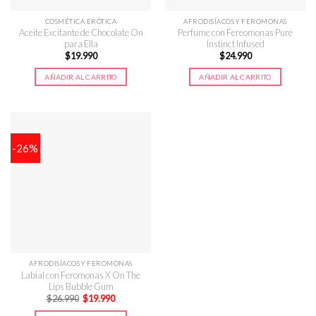
COSMÉTICA ERÓTICA
AFRODISÍACOS Y FEROMONAS
Aceite Excitante de Chocolate On
Perfume con Fereomonas Pure
para Ella
Instinct Infused
$
19.990
$
24.990
AÑADIR AL CARRITO
AÑADIR AL CARRITO
-26%
AFRODISÍACOS Y FEROMONAS
Labial con Feromonas X On The
Lips Bubble Gum
El
El
$
26.990
$
19.990
precio
precio
original
actual