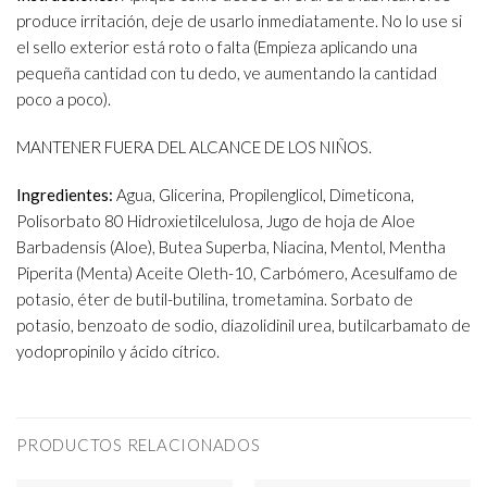
produce irritación, deje de usarlo inmediatamente. No lo use si
el sello exterior está roto o falta (Empieza aplicando una
pequeña cantidad con tu dedo, ve aumentando la cantidad
poco a poco).
MANTENER FUERA DEL ALCANCE DE LOS NIÑOS.
Ingredientes:
Agua, Glicerina, Propilenglicol, Dimeticona,
Polisorbato 80 Hidroxietilcelulosa, Jugo de hoja de Aloe
Barbadensis (Aloe), Butea Superba, Niacina, Mentol, Mentha
Piperita (Menta) Aceite Oleth-10, Carbómero, Acesulfamo de
potasio, éter de butil-butilina, trometamina. Sorbato de
potasio, benzoato de sodio, diazolidinil urea, butilcarbamato de
yodopropinilo y ácido cítrico.
PRODUCTOS RELACIONADOS