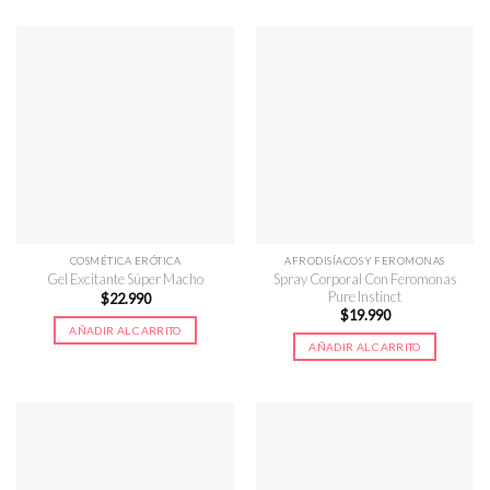
COSMÉTICA ERÓTICA
AFRODISÍACOS Y FEROMONAS
Spray Corporal Con Feromonas
Gel Excitante Súper Macho
Pure Instinct
$
22.990
$
19.990
AÑADIR AL CARRITO
AÑADIR AL CARRITO