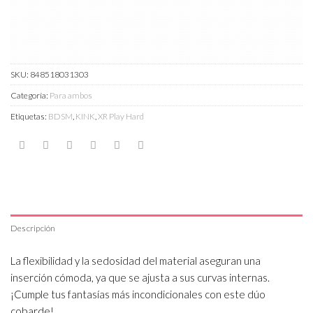
SKU:
848518031303
Categoría:
Para ambos
Etiquetas:
BDSM
,
KINK
,
XR Play Hard
Descripción
La flexibilidad y la sedosidad del material aseguran una
inserción cómoda, ya que se ajusta a sus curvas internas.
¡Cumple tus fantasías más incondicionales con este dúo
cobarde!