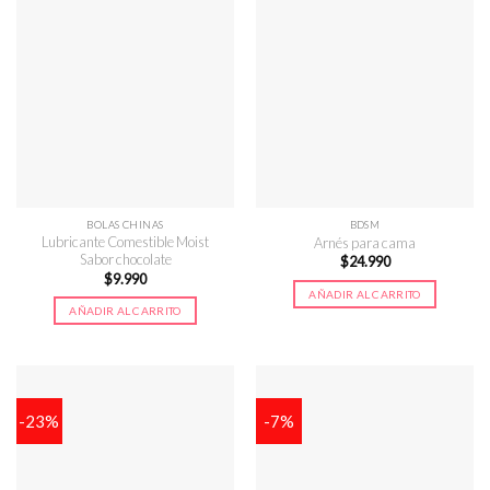
BOLAS CHINAS
BDSM
Lubricante Comestible Moist
Arnés para cama
Sabor chocolate
$
24.990
$
9.990
AÑADIR AL CARRITO
AÑADIR AL CARRITO
-23%
-7%