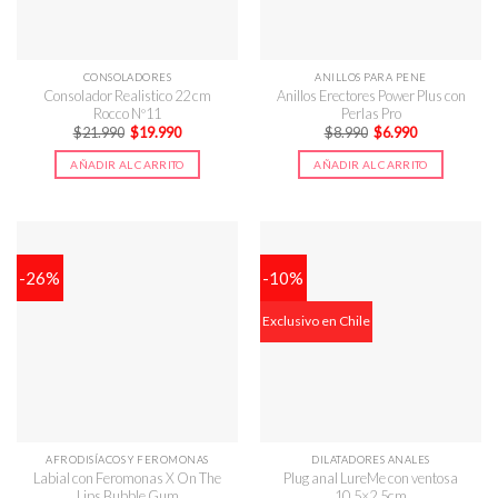
CONSOLADORES
ANILLOS PARA PENE
Consolador Realistico 22 cm
Anillos Erectores Power Plus con
Rocco Nº11
Perlas Pro
El
El
El
El
$
21.990
$
19.990
$
8.990
$
6.990
precio
precio
precio
precio
original
actual
original
actual
AÑADIR AL CARRITO
AÑADIR AL CARRITO
era:
es:
era:
es:
$21.990.
$19.990.
$8.990.
$6.990.
-26%
-10%
Exclusivo en Chile
AFRODISÍACOS Y FEROMONAS
DILATADORES ANALES
Labial con Feromonas X On The
Plug anal LureMe con ventosa
Lips Bubble Gum
10,5×2,5cm