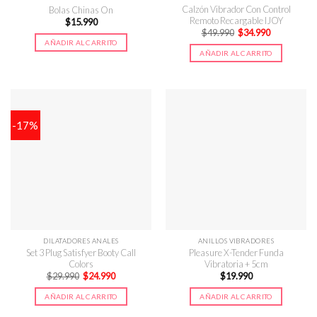
Calzón Vibrador Con Control
Bolas Chinas On
Remoto Recargable IJOY
$
15.990
El
El
$
49.990
$
34.990
precio
precio
AÑADIR AL CARRITO
original
actual
AÑADIR AL CARRITO
era:
es:
$49.990.
$34.990.
-17%
DILATADORES ANALES
ANILLOS VIBRADORES
Set 3 Plug Satisfyer Booty Call
Pleasure X-Tender Funda
Colors
Vibratoria + 5cm
El
El
$
29.990
$
24.990
$
19.990
precio
precio
original
actual
AÑADIR AL CARRITO
AÑADIR AL CARRITO
era:
es:
$29.990.
$24.990.