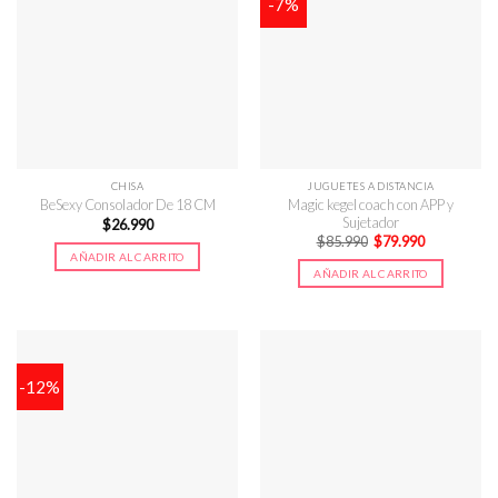
-7%
CHISA
JUGUETES A DISTANCIA
Magic kegel coach con APP y
BeSexy Consolador De 18 CM
Sujetador
$
26.990
El
El
$
85.990
$
79.990
precio
precio
AÑADIR AL CARRITO
original
actual
AÑADIR AL CARRITO
era:
es:
$85.990.
$79.990.
-12%