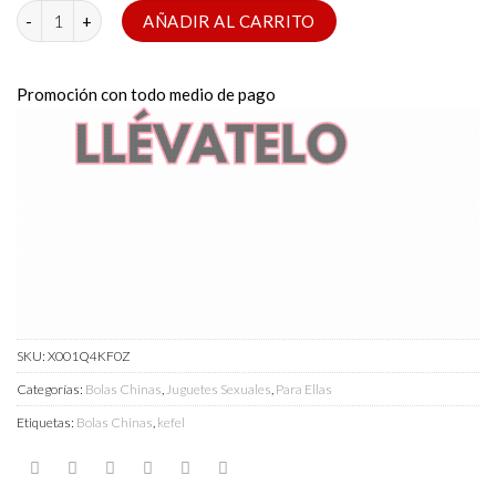
Esferas kegel vibrador FOX BOLA M3 cantidad
AÑADIR AL CARRITO
Promoción con todo medio de pago
SKU:
X001Q4KF0Z
Categorías:
Bolas Chinas
,
Juguetes Sexuales
,
Para Ellas
Etiquetas:
Bolas Chinas
,
kefel