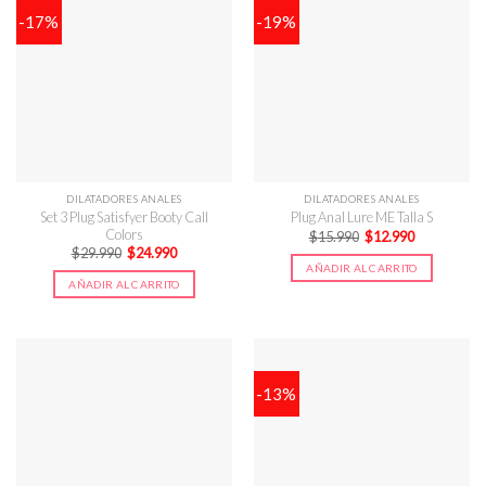
-17%
-19%
DILATADORES ANALES
DILATADORES ANALES
Set 3 Plug Satisfyer Booty Call
Plug Anal Lure ME Talla S
Colors
El
El
$
15.990
$
12.990
precio
precio
El
El
$
29.990
$
24.990
original
actual
precio
precio
AÑADIR AL CARRITO
era:
es:
original
actual
AÑADIR AL CARRITO
$15.990.
$12.990.
era:
es:
$29.990.
$24.990.
-13%