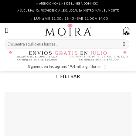
Skip
✅ ATENCIÓN ONLINE DE LUNES A DOMINGO
to
📍 SUCURSAL: AV. PROVIDENCIA 1336, LOCAL 36 (METRO MANUEL MONTT)
content
LUN a VIE 11:00 a 18:45 - SAB 11:00 A 14:00
Buscar
por:
Síguenos en Instagram: 19.4 mil seguidores
FILTRAR