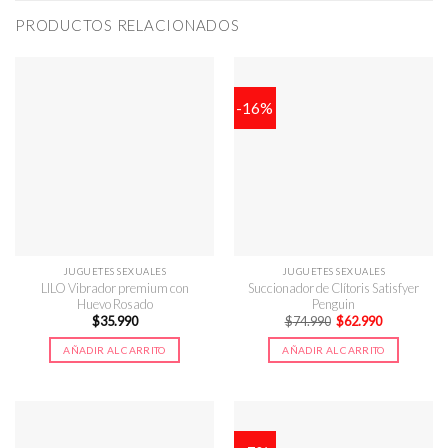
PRODUCTOS RELACIONADOS
-16%
JUGUETES SEXUALES
JUGUETES SEXUALES
LILO Vibrador premium con
Succionador de Clítoris Satisfyer
Huevo Rosado
Penguin
El
El
$
35.990
$
74.990
$
62.990
precio
precio
original
actual
AÑADIR AL CARRITO
AÑADIR AL CARRITO
era:
es:
$74.990.
$62.990.