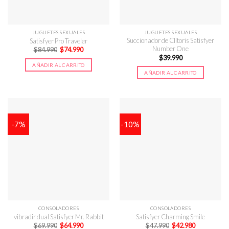
JUGUETES SEXUALES
JUGUETES SEXUALES
Succionador de Clítoris Satisfyer
Satisfyer Pro Traveler
Number One
El
El
$
84.990
$
74.990
precio
precio
$
39.990
original
actual
AÑADIR AL CARRITO
era:
es:
AÑADIR AL CARRITO
$84.990.
$74.990.
-7%
-10%
CONSOLADORES
CONSOLADORES
vibradir dual Satisfyer Mr. Rabbit
Satisfyer Charming Smile
El
El
El
El
$
69.990
$
64.990
$
47.990
$
42.980