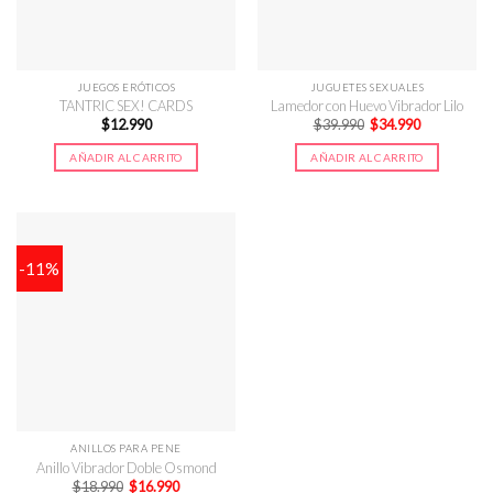
JUEGOS ERÓTICOS
JUGUETES SEXUALES
TANTRIC SEX! CARDS
Lamedor con Huevo Vibrador Lilo
El
El
$
12.990
$
39.990
$
34.990
precio
precio
original
actual
AÑADIR AL CARRITO
AÑADIR AL CARRITO
era:
es:
$39.990.
$34.990.
-11%
ANILLOS PARA PENE
Anillo Vibrador Doble Osmond
El
El
$
18.990
$
16.990