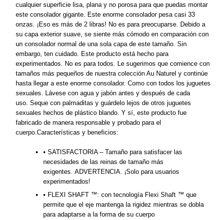
cualquier superficie lisa, plana y no porosa para que puedas montar
este consolador gigante. Este enorme consolador pesa casi 33
onzas. ¡Eso es más de 2 libras! No es para preocuparse. Debido a
su capa exterior suave, se siente más cómodo en comparación con
un consolador normal de una sola capa de este tamaño. Sin
embargo,
ten cuidado.
Este producto está hecho para
experimentados
. No es para todos. Le sugerimos que comience con
tamaños más pequeños de nuestra colección Au Naturel y continúe
hasta llegar a este enorme consolador. Como con todos los juguetes
sexuales. Lávese con agua y jabón antes y después de cada
uso. Seque con palmaditas y guárdelo lejos de otros juguetes
sexuales hechos de plástico blando. Y sí, este producto fue
fabricado de manera responsable y probado para el
cuerpo.Características y beneficios:
• SATISFACTORIA – Tamaño para satisfacer las
necesidades de las reinas de tamaño más
exigentes. ADVERTENCIA. ¡Solo para usuarios
experimentados!
• FLEXI SHAFT ™: con tecnología Flexi Shaft ™ que
permite que el eje mantenga la rigidez mientras se dobla
para adaptarse a la forma de su cuerpo