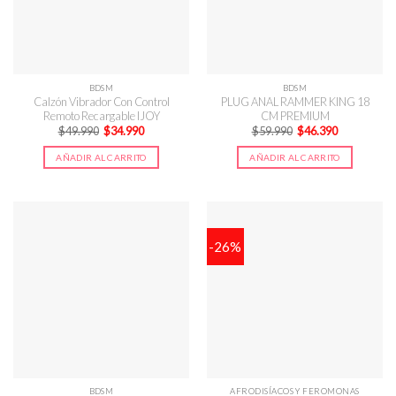
BDSM
BDSM
Calzón Vibrador Con Control
PLUG ANAL RAMMER KING 18
Remoto Recargable IJOY
CM PREMIUM
El
El
El
El
$
49.990
$
34.990
$
59.990
$
46.390
precio
precio
precio
precio
original
actual
original
actual
AÑADIR AL CARRITO
AÑADIR AL CARRITO
era:
es:
era:
es:
$49.990.
$34.990.
$59.990.
$46.390.
-26%
BDSM
AFRODISÍACOS Y FEROMONAS