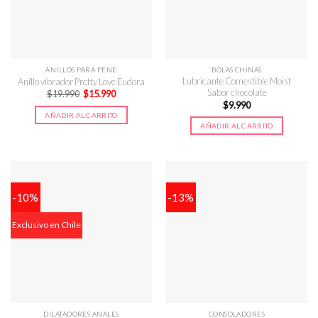
ANILLOS PARA PENE
BOLAS CHINAS
Lubricante Comestible Moist
Anillo vibrador Pretty Love Eudora
Sabor chocolate
El
El
$
19.990
$
15.990
precio
precio
$
9.990
original
actual
AÑADIR AL CARRITO
era:
es:
AÑADIR AL CARRITO
$19.990.
$15.990.
-10%
-13%
Exclusivo en Chile
DILATADORES ANALES
CONSOLADORES