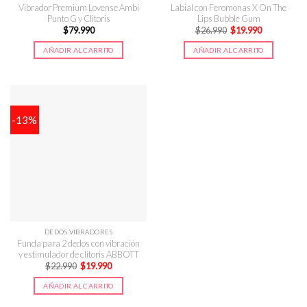
Vibrador Premium Lovense Ambi
Labial con Feromonas X On The
Punto G y Clitoris
Lips Bubble Gum
El
El
$
79.990
$
26.990
$
19.990
precio
precio
original
actual
AÑADIR AL CARRITO
AÑADIR AL CARRITO
era:
es:
$26.990.
$19.990.
-13%
DEDOS VIBRADORES
Funda para 2 dedos con vibración
y estimulador de clitoris ABBOTT
El
El
$
22.990
$
19.990
precio
precio
original
actual
AÑADIR AL CARRITO
era:
es:
$22.990.
$19.990.