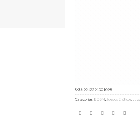
SKU:
9212291001098
Categorías:
BDSM
,
Juegos Eróticos
,
Jugu