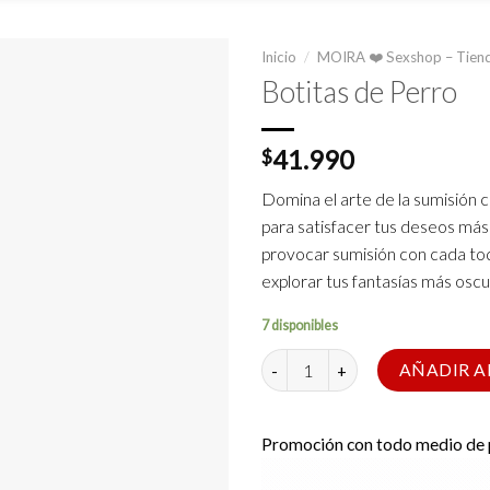
Inicio
/
MOIRA ❤️ Sexshop – Tiend
Botitas de Perro
41.990
$
Domina el arte de la sumisión 
para satisfacer tus deseos más
provocar sumisión con cada toqu
explorar tus fantasías más oscu
7 disponibles
Botitas de Perro cantidad
AÑADIR A
Promoción con todo medio de