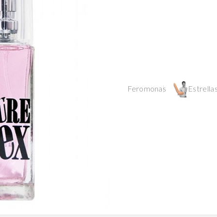
Feromonas
Estrellas