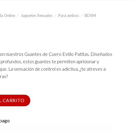
a Online
/
Juguetes Sexuales
/
Para ambos
/
BDSM
con nuestros Guantes de Cuero Estilo Patitas. Diseñados
 profundos, estos guantes te permiten aprisionar y
e. La sensación de control es adictiva, ¿te atreves a
ras?
L CARRITO
 pago