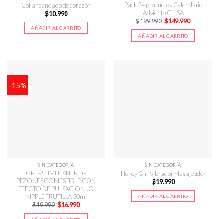
Pack 24 productos Calendario
Collar candado de corazón
Adviento CHISA
$
10.990
El
El
$
199.990
$
149.990
precio
precio
AÑADIR AL CARRITO
original
actual
AÑADIR AL CARRITO
era:
es:
$199.990.
$149.990.
-15%
SIN CATEGORÍA
SIN CATEGORÍA
GEL ESTIMULANTE DE
Honey Girl Vibrador Masajeador
PEZONES COMESTIBLE CON
$
19.990
EFECTO DE PULSACION JO
NIPPLE FRUTILLA 30ml
AÑADIR AL CARRITO
El
El
$
19.990
$
16.990
precio
precio
original
actual