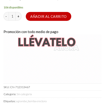
106 disponibles
Bomba de vacío pezones Pump CHISA cantidad
AÑADIR AL CARRITO
Promoción con todo medio de pago
SKU:
CN-712313467
Categoría:
Sin categoría
Etiquetas:
agrandar
,
bomba erectora