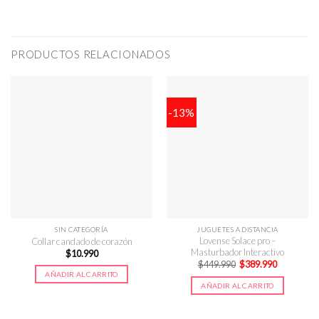
PRODUCTOS RELACIONADOS
-13%
SIN CATEGORÍA
JUGUETES A DISTANCIA
Lovense Solace pro –
Collar candado de corazón
Masturbador Interactivo
$
10.990
El
El
$
449.990
$
389.990
precio
precio
AÑADIR AL CARRITO
original
actual
AÑADIR AL CARRITO
era:
es:
$449.990.
$389.990.