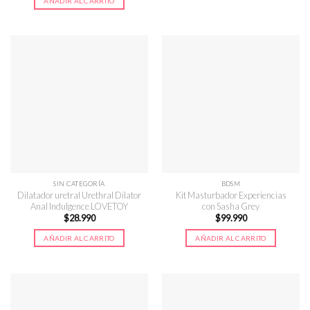
AÑADIR AL CARRITO
era:
es:
$19.990.
$16.990.
SIN CATEGORÍA
BDSM
Dilatador uretral Urethral Dilator
Kit Masturbador Experiencias
Anal Indulgence LOVETOY
con Sasha Grey
$
28.990
$
99.990
AÑADIR AL CARRITO
AÑADIR AL CARRITO