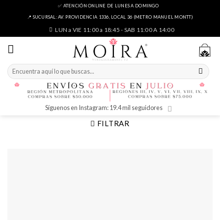
Skip
✅ ATENCIÓN ONLINE DE LUNES A DOMINGO
to
📍 SUCURSAL: AV. PROVIDENCIA 1336, LOCAL 36 (METRO MANUEL MONTT)
content
LUN a VIE 11:00 a 18:45 - SAB 11:00 A 14:00
Buscar
por:
Síguenos en Instagram: 19.4 mil seguidores
FILTRAR