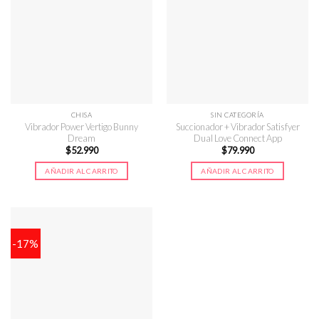
CHISA
SIN CATEGORÍA
Vibrador Power Vertigo Bunny
Succionador + Vibrador Satisfyer
Dream
Dual Love Connect App
$
52.990
$
79.990
AÑADIR AL CARRITO
AÑADIR AL CARRITO
-17%