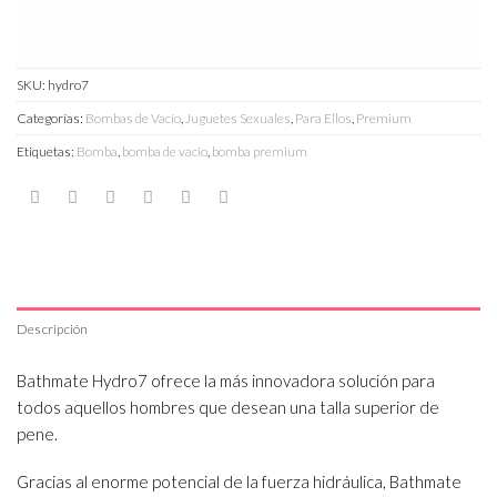
SKU:
hydro7
Categorías:
Bombas de Vacío
,
Juguetes Sexuales
,
Para Ellos
,
Premium
Etiquetas:
Bomba
,
bomba de vacio
,
bomba premium
Descripción
Bathmate Hydro7 ofrece la más innovadora solución para
todos aquellos hombres que desean una talla superior de
pene.
Gracias al enorme potencial de la fuerza hidráulica, Bathmate