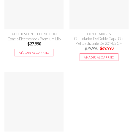
JUGUETES CON ELECTRO SHOCK
CONSOLADORES
Consolador De Doble Capa Con
Conejo Electroshock Premium Lilo
Piel Deslizante De 20×4,5 CM
$
27.990
El
El
$
79.990
$
69.990
precio
precio
AÑADIR AL CARRITO
original
actual
AÑADIR AL CARRITO
era:
es:
$79.990.
$69.990.