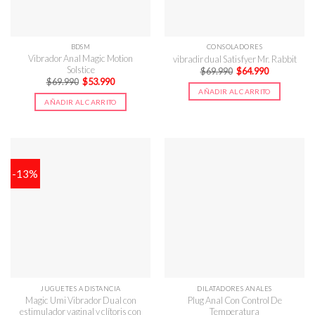
BDSM
CONSOLADORES
Vibrador Anal Magic Motion
vibradir dual Satisfyer Mr. Rabbit
Solstice
El
El
$
69.990
$
64.990
precio
precio
El
El
$
69.990
$
53.990
original
actual
precio
precio
AÑADIR AL CARRITO
era:
es:
original
actual
AÑADIR AL CARRITO
$69.990.
$64.990.
era:
es:
$69.990.
$53.990.
-13%
JUGUETES A DISTANCIA
DILATADORES ANALES
Magic Umi Vibrador Dual con
Plug Anal Con Control De
estimulador vaginal y clítoris con
Temperatura