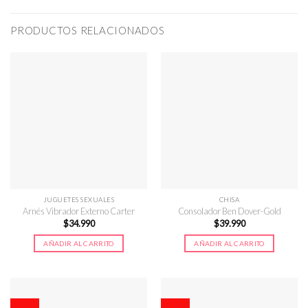
PRODUCTOS RELACIONADOS
JUGUETES SEXUALES
CHISA
Arnés Vibrador Externo Carter
Consolador Ben Dover-Gold
$
34.990
$
39.990
AÑADIR AL CARRITO
AÑADIR AL CARRITO