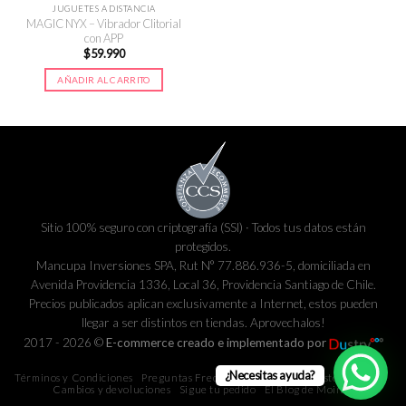
JUGUETES A DISTANCIA
MAGIC NYX – Vibrador Clitorial
con APP
$
59.990
AÑADIR AL CARRITO
Sitio 100% seguro con criptografía (SSl) · Todos tus datos están
protegidos.
Mancupa Inversiones SPA, Rut N° 77.886.936-5, domiciliada en
Avenida Providencia 1336, Local 36, Providencia Santiago de Chile.
Precios publicados aplican exclusivamente a Internet, estos pueden
llegar a ser distintos en tiendas. Aprovechalos!
2017 - 2026 ©
E-commerce creado e implementado por
¿Necesitas ayuda?
Términos y Condiciones
Preguntas Frecuentes
Métodos y costos de envío
Cambios y devoluciones
Sigue tu pedido
El Blog de Moira.cl