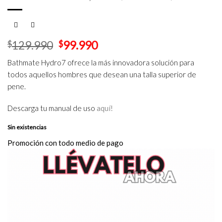
El
El
$
129.990
$
99.990
precio
precio
Bathmate Hydro7 ofrece la más innovadora solución para
original
actual
todos aquellos hombres que desean una talla superior de
era:
es:
$129.990.
$99.990.
pene.
Descarga tu manual de uso
aquí
!
Sin existencias
Promoción con todo medio de pago