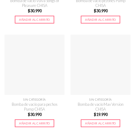
Bomba de vacío Vulva Songs of
Bomba de vacío pezones Pump
Pleasure CHISA
CHISA
$
30.990
$
30.990
AÑADIR AL CARRITO
AÑADIR AL CARRITO
SIN CATEGORÍA
SIN CATEGORÍA
Bomba de vacío para pechos
Bomba de vacío Max Version
Pump CHISA
CHISA
$
30.990
$
19.990
AÑADIR AL CARRITO
AÑADIR AL CARRITO