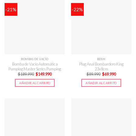
-21%
-22%
BOMBAS DE VACÍO
BDSM
Bomba de Vacío Automática
Plug Anal Bombardero King
Pumping Master Series Pumping
23x8cm
El
El
El
El
$
189.990
$
149.990
$
89.990
$
69.990
precio
precio
precio
precio
original
actual
original
actual
AÑADIR AL CARRITO
AÑADIR AL CARRITO
era:
es:
era:
es:
$189.990.
$149.990.
$89.990.
$69.990.