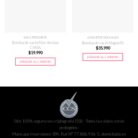
SIN CATEGORÍA
JUGUETES SEXUALES
Bomba de vacío Max Version
Bomba de vacío MagnoSS
CHISA
$
35.990
$
19.990
AÑADIR AL CARRITO
AÑADIR AL CARRITO
Sitio 100% seguro con criptografía (SSl) · Todos tus datos están
protegidos.
Mancupa Inversiones SPA, Rut N° 77.886.936-5, domiciliada en