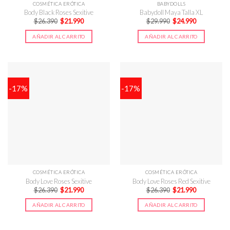
COSMÉTICA ERÓTICA
BABYDOLLS
Body Black Roses Sexitive
Babydoll Maya Talla XL
El
El
El
El
$
26.390
$
21.990
$
29.990
$
24.990
precio
precio
precio
precio
original
actual
original
actual
AÑADIR AL CARRITO
AÑADIR AL CARRITO
era:
es:
era:
es:
$26.390.
$21.990.
$29.990.
$24.990.
-17%
-17%
COSMÉTICA ERÓTICA
COSMÉTICA ERÓTICA
Body Love Roses Sexitive
Body Love Roses Red Sexitive
El
El
El
El
$
26.390
$
21.990
$
26.390
$
21.990
precio
precio
precio
precio
original
actual
original
actual
AÑADIR AL CARRITO
AÑADIR AL CARRITO
era:
es:
era:
es:
$26.390.
$21.990.
$26.390.
$21.990.