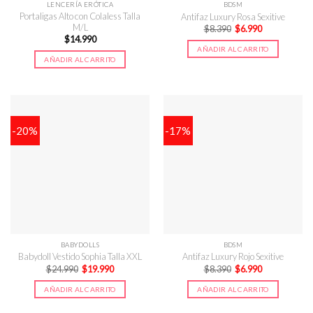
LENCERÍA ERÓTICA
BDSM
Portaligas Alto con Colaless Talla
Antifaz Luxury Rosa Sexitive
M/L
El
El
$
8.390
$
6.990
precio
precio
$
14.990
original
actual
AÑADIR AL CARRITO
era:
es:
AÑADIR AL CARRITO
$8.390.
$6.990.
-20%
-17%
BABYDOLLS
BDSM
Babydoll Vestido Sophia Talla XXL
Antifaz Luxury Rojo Sexitive
El
El
El
El
$
24.990
$
19.990
$
8.390
$
6.990
precio
precio
precio
precio
original
actual
original
actual
AÑADIR AL CARRITO
AÑADIR AL CARRITO
era:
es:
era:
es:
$24.990.
$19.990.
$8.390.
$6.990.