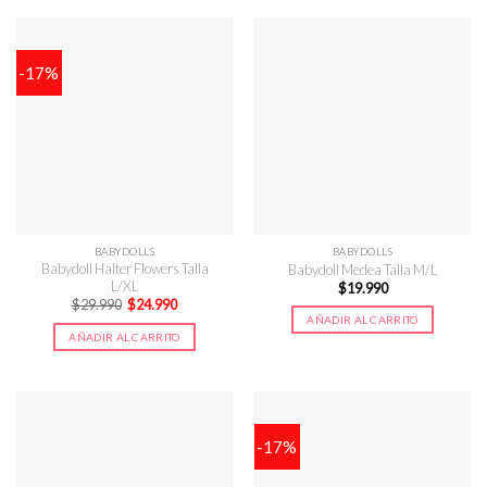
-17%
BABYDOLLS
BABYDOLLS
Babydoll Halter Flowers Talla
Babydoll Medea Talla M/L
L/XL
$
19.990
El
El
$
29.990
$
24.990
precio
precio
AÑADIR AL CARRITO
original
actual
AÑADIR AL CARRITO
era:
es:
$29.990.
$24.990.
-17%