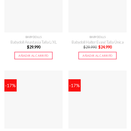
BABYDOLLS
BABYDOLLS
Babydoll Anastasia Talla L/XL
Babydoll Halter Evasé Talla Única
El
El
$
29.990
$
29.990
$
24.990
precio
precio
original
actual
AÑADIR AL CARRITO
AÑADIR AL CARRITO
era:
es:
$29.990.
$24.990.
-17%
-17%