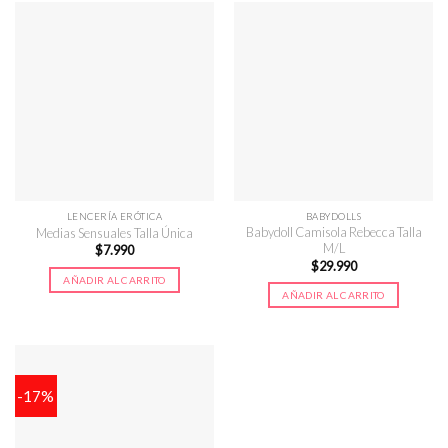
LENCERÍA ERÓTICA
BABYDOLLS
Babydoll Camisola Rebecca Talla
Medias Sensuales Talla Única
M/L
$
7.990
$
29.990
AÑADIR AL CARRITO
AÑADIR AL CARRITO
-17%